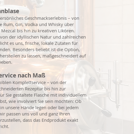
nnblase
 persönliches Geschmackserlebnis – von
wie Rum, Gin, Vodka und Whisky über
Mezcal bis hin zu kreativen Likören.
on der idyllischen Natur und zahlreichen
cht es uns, frische, lokale Zutaten für
den. Besonders beliebt ist die Option,
 herstellen zu lassen, maßgeschneidert auf
ieben.
Service nach Maß
xiblen Komplettservice – von der
hneiderten Rezeptur bis hin zur
für Sie gestaltete Flasche mit individuellem
lbst, wie involviert Sie sein möchten: Ob
 in unsere Hände legen oder bei jedem
wir passen uns voll und ganz Ihren
rzustellen, dass das Endprodukt exakt
icht.