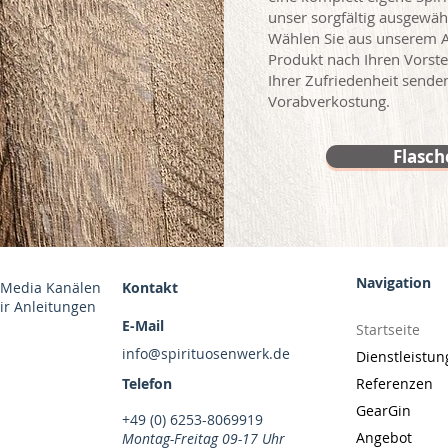
unser sorgfälti
g ausgewähl
Wählen Sie aus unserem A
Produkt nach Ihren Vorste
Ihrer Zufriedenheit sende
Vorabverkostung.
Flasc
Navigation
-Media Kanälen
Kontakt
wir Anleitungen
E-Mail
Startseite
info@spirituosenwerk.de
Dienstleistu
Telefon
Referenzen
GearGin
+49 (0) 6253-8069919
Angebot
Montag-Freitag 09-17 Uhr