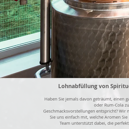
Lohnabfüllung von Spirit
Haben Sie jemals davon geträumt, einen g
oder Rum-Cola zu 
Geschmacksvorstellungen entspricht? Wir m
Sie uns einfach mit, welche Aromen Si
Team unterstützt dabei, die perfek